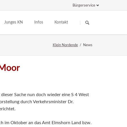
Bürgerservice
Navigation
Navigation
überspringen
überspringen
Junges KN
Infos
Kontakt
rsammlung
Jugendarbeit der Gemeinde
Zahlen & Fakten
Klein Nordende
News
te
Schülertreff
Vereine
Kindergarten
Schiedsamt
 Moor
Schule & Co
Personennahverkehr
Kinderkirche
Einkauf & Gastronomie
Jugendfeuerwehr
Betriebe
Spieliothek
 dieser Sache nun doch wieder eine S 4 West
Vorstellung durch Verkehrsminister Dr.
richtet.
ch im Oktober an das Amt Elmshorn Land bzw.