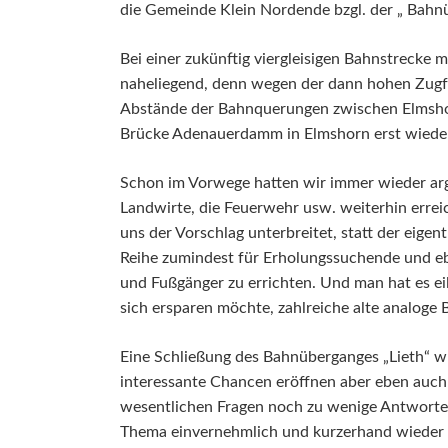
die Gemeinde Klein Nordende bzgl. der „ Bahnü
Bei einer zukünftig viergleisigen Bahnstrecke 
naheliegend, denn wegen der dann hohen Zugfr
Abstände der Bahnquerungen zwischen Elmshorn
Brücke Adenauerdamm in Elmshorn erst wiede
Schon im Vorwege hatten wir immer wieder arg
Landwirte, die Feuerwehr usw. weiterhin erre
uns der Vorschlag unterbreitet, statt der eig
Reihe zumindest für Erholungssuchende und e
und Fußgänger zu errichten. Und man hat es eil
sich ersparen möchte, zahlreiche alte analoge
Eine Schließung des Bahnüberganges „Lieth“ wür
interessante Chancen eröffnen aber eben auch
wesentlichen Fragen noch zu wenige Antworten
Thema einvernehmlich und kurzerhand wieder 