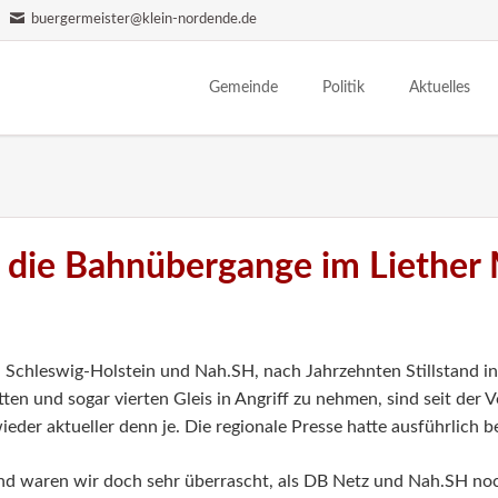
buergermeister@klein-nordende.de
Gemeinde
Politik
Aktuelles
Wohnen & Leben
Bürgermeister
Einwohnerve
Sehenswürdigkeiten
Parteien
Ferienangebo
Vereine
Gemeindevertretung
Nachrichten
 die Bahnübergange im Liether
Senioren
Ausschüsse
Termine
Partnerschaft
Ortsentwicklung
Bildergalerien
Ortsplan
Historie
Schleswig-Holstein und Nah.SH, nach Jahrzehnten Stillstand in
ten und sogar vierten Gleis in Angriff zu nehmen, sind seit der 
eder aktueller denn je. Die regionale Presse hatte ausführlich be
nd waren wir doch sehr überrascht, als DB Netz und Nah.SH no