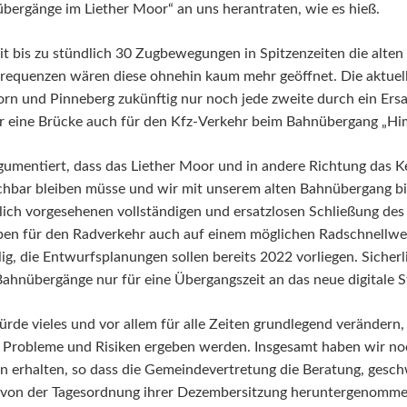
bergänge im Liether Moor“ an uns herantraten, wie es hieß.
mit bis zu stündlich 30 Zugbewegungen in Spitzenzeiten die alte
equenzen wären diese ohnehin kaum mehr geöffnet. Die aktuelle
 und Pinneberg zukünftig nur noch jede zweite durch ein Ersa
r eine Brücke auch für den Kfz-Verkehr beim Bahnübergang „H
umentiert, dass das Liether Moor und in andere Richtung das Ke
ichbar bleiben müsse und wir mit unserem alten Bahnübergang 
entlich vorgesehenen vollständigen und ersatzlosen Schließung d
ben für den Radverkehr auch auf einem möglichen Radschnellwe
ig, die Entwurfsplanungen sollen bereits 2022 vorliegen. Sicherl
 Bahnübergänge nur für eine Übergangszeit an das neue digitale 
de vieles und vor allem für alle Zeiten grundlegend verändern, 
 Probleme und Risiken ergeben werden. Insgesamt haben wir no
 erhalten, so dass die Gemeindevertretung die Beratung, gesc
von der Tagesordnung ihrer Dezembersitzung heruntergenommen 