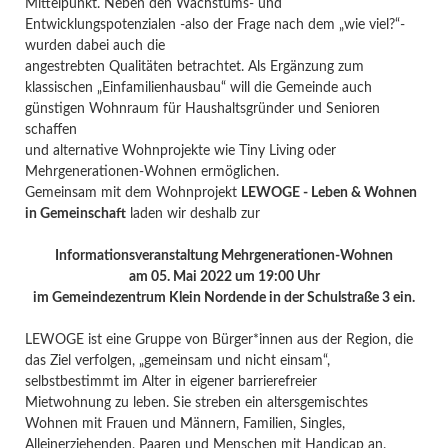
Mittelpunkt. Neben den Wachstums-
und
Entwicklungspotenzialen -also der Frage nach dem „wie viel?“-
wurden dabei auch die
angestrebten Qualitäten betrachtet. Als Ergänzung zum
klassischen „Einfamilienhausbau“
will die Gemeinde auch
günstigen Wohnraum für Haushaltsgründer und Senioren
schaffen
und alternative Wohnprojekte wie Tiny Living oder
Mehrgenerationen-Wohnen
ermöglichen.
Gemeinsam mit dem Wohnprojekt
LEWOGE - Leben & Wohnen
in Gemeinschaft
laden
wir deshalb zur
Informationsveranstaltung Mehrgenerationen-Wohnen
am 05. Mai 2022 um 19:00 Uhr
im Gemeindezentrum Klein Nordende in der Schulstraße 3 ein.
LEWOGE ist eine Gruppe von Bürger*innen aus der Region, die
das Ziel verfolgen,
„gemeinsam und nicht einsam“,
selbstbestimmt im Alter in eigener barrierefreier
Mietwohnung zu leben. Sie streben ein altersgemischtes
Wohnen mit Frauen und
Männern, Familien, Singles,
Alleinerziehenden, Paaren und Menschen mit Handicap an.