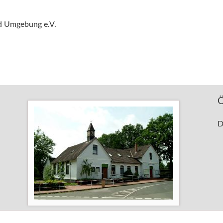
d Umgebung e.V.
Ö
D