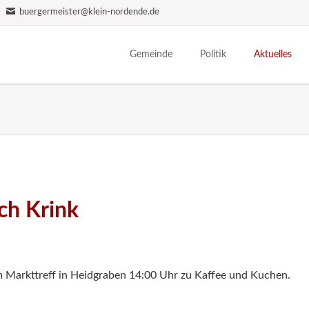
buergermeister@klein-nordende.de
Gemeinde
Politik
Aktuelles
Wohnen & Leben
Bürgermeister
Einwohnerve
Sehenswürdigkeiten
Parteien
Ferienangebo
Vereine
Gemeindevertretung
Nachrichten
Senioren
Ausschüsse
Termine
Partnerschaft
Ortsentwicklung
Bildergalerien
ch Krink
Ortsplan
Historie
m Markttreff in Heidgraben 14:00 Uhr zu Kaffee und Kuchen.