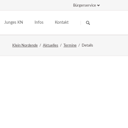
Bürgerservice
Navigation
Navigation
überspringen
überspringen
Junges KN
Infos
Kontakt
rsammlung
Jugendarbeit der Gemeinde
Zahlen & Fakten
Klein Nordende
Aktuelles
Termine
Details
te
Schülertreff
Vereine
Kindergarten
Schiedsamt
Schule & Co
Personennahverkehr
Kinderkirche
Einkauf & Gastronomie
Jugendfeuerwehr
Betriebe
Spieliothek