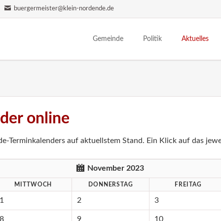
buergermeister@klein-nordende.de
Gemeinde
Politik
Aktuelles
Wohnen & Leben
Bürgermeister
Einwohnerve
Sehenswürdigkeiten
Parteien
Ferienangebo
Vereine
Gemeindevertretung
Nachrichten
der online
Senioren
Ausschüsse
Partnerschaft
Ortsentwicklung
Bildergalerien
e-Terminkalenders auf aktuellstem Stand. Ein Klick auf das jewei
Ortsplan
Historie
November 2023
MITTWOCH
DONNERSTAG
FREITAG
1
2
3
8
9
10