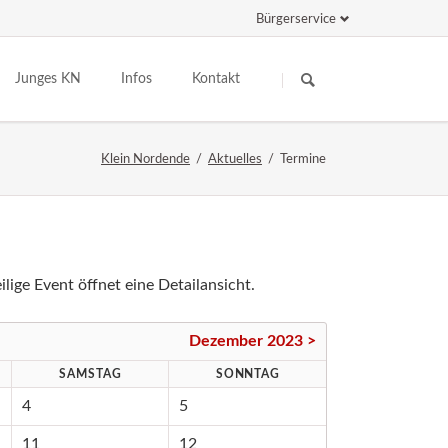
Bürgerservice
Navigation
Navigation
überspringen
überspringen
Junges KN
Infos
Kontakt
rsammlung
Jugendarbeit der Gemeinde
Zahlen & Fakten
Klein Nordende
Aktuelles
Termine
te
Schülertreff
Vereine
Kindergarten
Schiedsamt
Schule & Co
Personennahverkehr
Kinderkirche
Einkauf & Gastronomie
lige Event öffnet eine Detailansicht.
Jugendfeuerwehr
Betriebe
Spieliothek
Dezember 2023 >
SAMSTAG
SONNTAG
4
5
11
12